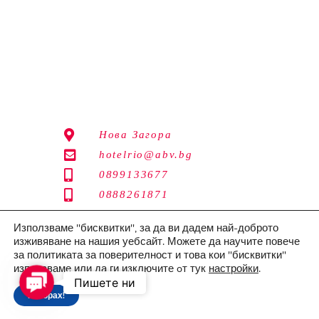
Нова Загора
hotelrio@abv.bg
0899133677
0888261871
Използваме "бисквитки", за да ви дадем най-доброто
изживяване на нашия уебсайт. Можете да научите повече
©Copyright 2026 Хотел Рио
за политиката за поверителност и това кои "бисквитки"
използваме или да ги изключите oт тук
настройки
.
Политика за поверителност
Contact
Пишете ни
Разбрах!
Us
Изработка на уеб сайт
–
websitebuilderbg.eu