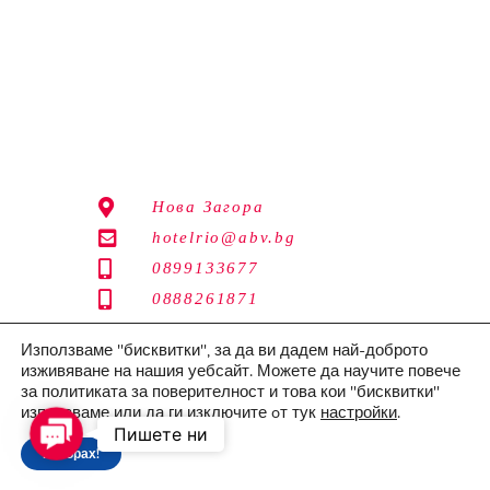
Нова Загора
hotelrio@abv.bg
0899133677
0888261871
Използваме "бисквитки", за да ви дадем най-доброто
изживяване на нашия уебсайт. Можете да научите повече
©Copyright 2026 Хотел Рио
за политиката за поверителност и това кои "бисквитки"
използваме или да ги изключите oт тук
настройки
.
Политика за поверителност
Contact
Пишете ни
Разбрах!
Us
Изработка на уеб сайт
–
websitebuilderbg.eu